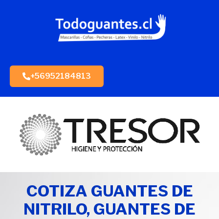
+56952184813
COTIZA GUANTES DE
NITRILO, GUANTES DE