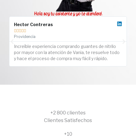
Hola soy tu asistente y yo te atenderé.
Hector Contreras
L






Providencia
La
Increíble experiencia comprando guantes de nitrilo
R
por mayor con la atención de Vania, te resuelve todo
at
y hace el proceso de compra muy fácil y rápido.
or
+2 800 clientes
Clientes Satisfechos
+10